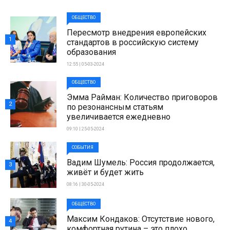
ОБЩЕСТВО
Пересмотр внедрения европейских
1
стандартов в российскую систему
образования
12:55 | 05-03-2024
ОБЩЕСТВО
Эмма Райман: Количество приговоров
2
по резонансным статьям
увеличивается ежедневно
09:10 | 25-05-2024
СОБЫТИЯ
Вадим Шумель: Россия продолжается,
3
живёт и будет жить
08:16 | 30-05-2024
ОБЩЕСТВО
Максим Кондаков: Отсутствие нового,
4
комфортная рутина – это плохо