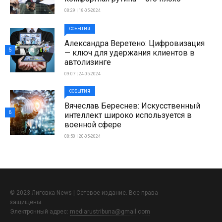
08:29 | 18-05-2024
СОБЫТИЯ
Александра Веретено: Цифровизация
5
— ключ для удержания клиентов в
автолизинге
09:07 | 24-05-2024
СОБЫТИЯ
Вячеслав Береснев: Искусственный
6
интеллект широко используется в
военной сфере
08:50 | 20-05-2024
© 2023 Лиговка News | Сетевое издание. Все права
защищены.
Электронный адрес:
mediarustribuna@gmail.com