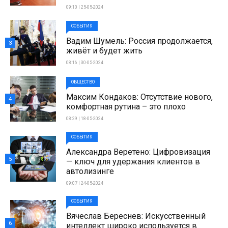
09:10 | 25-05-2024
СОБЫТИЯ
Вадим Шумель: Россия продолжается,
3
живёт и будет жить
08:16 | 30-05-2024
ОБЩЕСТВО
Максим Кондаков: Отсутствие нового,
4
комфортная рутина – это плохо
08:29 | 18-05-2024
СОБЫТИЯ
Александра Веретено: Цифровизация
5
— ключ для удержания клиентов в
автолизинге
09:07 | 24-05-2024
СОБЫТИЯ
Вячеслав Береснев: Искусственный
6
интеллект широко используется в