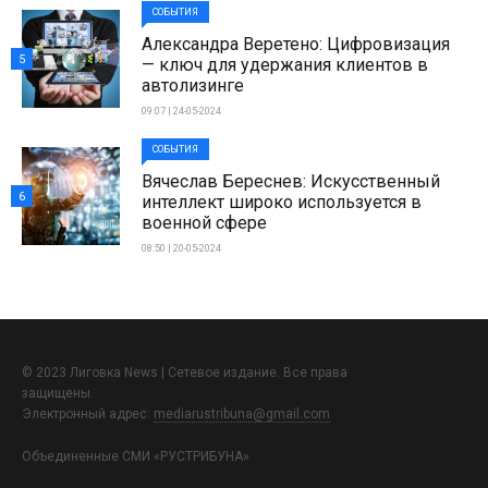
СОБЫТИЯ
Александра Веретено: Цифровизация
5
— ключ для удержания клиентов в
автолизинге
09:07 | 24-05-2024
СОБЫТИЯ
Вячеслав Береснев: Искусственный
6
интеллект широко используется в
военной сфере
08:50 | 20-05-2024
© 2023 Лиговка News | Сетевое издание. Все права
защищены.
Электронный адрес:
mediarustribuna@gmail.com
Объединенные СМИ «РУСТРИБУНА»