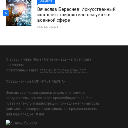
СОБЫТИЯ
Вячеслав Береснев: Искусственный
6
интеллект широко используется в
военной сфере
08:50 | 20-05-2024
© 2023 Лиговка News | Сетевое издание. Все права
защищены.
Электронный адрес:
mediarustribuna@gmail.com
Объединенные СМИ «РУСТРИБУНА»
Использование материалов разрешено только с
предварительного согласия правообладателей. Все
права на тексты и иллюстрации принадлежат их авторам.
Сайт может содержать материалы, не предназначенные
для лиц младше 18 лет.