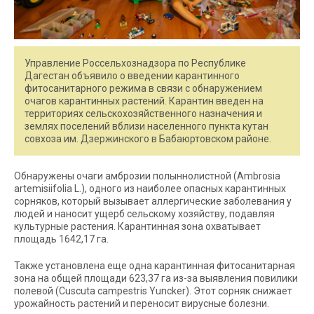
Управление Россельхознадзора по Республике
Дагестан объявило о введении карантинного
фитосанитарного режима в связи с обнаружением
очагов карантинных растений. Карантин введен на
территориях сельскохозяйственного назначения и
землях поселений вблизи населенного пункта кутан
совхоза им. Дзержинского в Бабаюртовском районе.
Обнаружены очаги амброзии полыннолистной (Ambrosia
artemisiifolia L.), одного из наиболее опасных карантинных
сорняков, который вызывает аллергические заболевания у
людей и наносит ущерб сельскому хозяйству, подавляя
культурные растения. Карантинная зона охватывает
площадь 1642,17 га.
Также установлена еще одна карантинная фитосанитарная
зона на общей площади 623,37 га из-за выявления повилики
полевой (Cuscuta campestris Yuncker). Этот сорняк снижает
урожайность растений и переносит вирусные болезни.