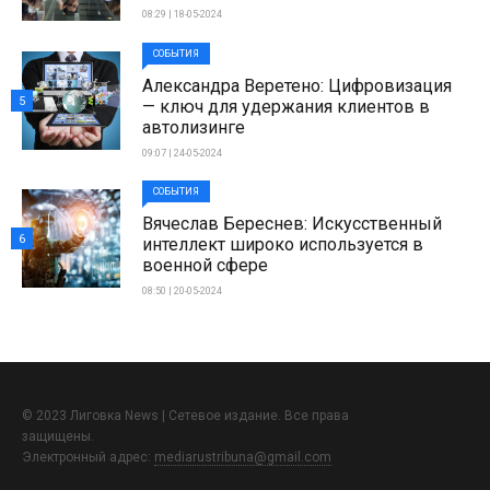
08:29 | 18-05-2024
СОБЫТИЯ
Александра Веретено: Цифровизация
5
— ключ для удержания клиентов в
автолизинге
09:07 | 24-05-2024
СОБЫТИЯ
Вячеслав Береснев: Искусственный
6
интеллект широко используется в
военной сфере
08:50 | 20-05-2024
© 2023 Лиговка News | Сетевое издание. Все права
защищены.
Электронный адрес:
mediarustribuna@gmail.com