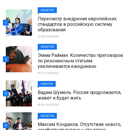
ОБЩЕСТВО
Пересмотр внедрения европейских
1
стандартов в российскую систему
образования
12:55 | 05-03-2024
ОБЩЕСТВО
Эмма Райман: Количество приговоров
2
по резонансным статьям
увеличивается ежедневно
09:10 | 25-05-2024
СОБЫТИЯ
Вадим Шумель: Россия продолжается,
3
живёт и будет жить
08:16 | 30-05-2024
ОБЩЕСТВО
Максим Кондаков: Отсутствие нового,
4
комфортная рутина – это плохо