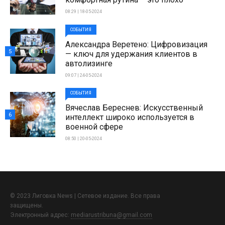
08:29 | 18-05-2024
СОБЫТИЯ
Александра Веретено: Цифровизация
5
— ключ для удержания клиентов в
автолизинге
09:07 | 24-05-2024
СОБЫТИЯ
Вячеслав Береснев: Искусственный
6
интеллект широко используется в
военной сфере
08:50 | 20-05-2024
© 2023 Лиговка News | Сетевое издание. Все права
защищены.
Электронный адрес:
mediarustribuna@gmail.com