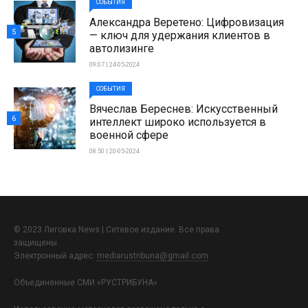
СОБЫТИЯ
Александра Веретено: Цифровизация
5
— ключ для удержания клиентов в
автолизинге
09:07 | 24-05-2024
СОБЫТИЯ
Вячеслав Береснев: Искусственный
6
интеллект широко используется в
военной сфере
08:50 | 20-05-2024
© 2023 Лиговка News | Сетевое издание. Все права
защищены.
Электронный адрес:
mediarustribuna@gmail.com
Объединенные СМИ «РУСТРИБУНА»