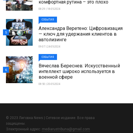
комфортная рутина – это плохо
08:29 | 18-05-2024
СОБЫТИЯ
Александра Веретено: Цифровизация
5
— ключ для удержания клиентов в
автолизинге
09:07 | 24-05-2024
СОБЫТИЯ
Вячеслав Береснев: Искусственный
6
интеллект широко используется в
военной сфере
08:50 | 20-05-2024
© 2023 Лиговка News | Сетевое издание. Все права
защищены.
Электронный адрес:
mediarustribuna@gmail.com