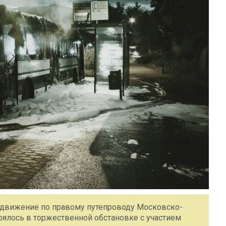
е движение по правому путепроводу Московско-
оялось в торжественной обстановке с участием