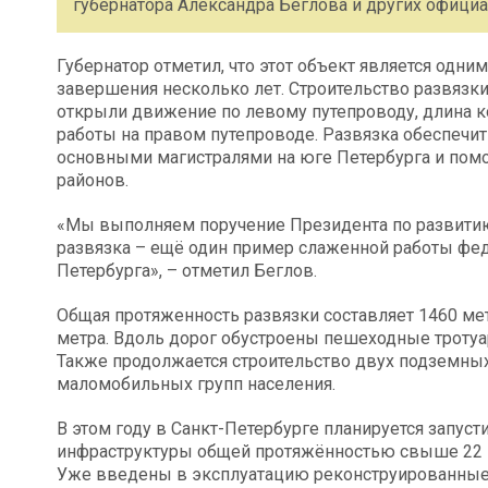
губернатора Александра Беглова и других офици
Губернатор отметил, что этот объект является одни
завершения несколько лет. Строительство развязки
открыли движение по левому путепроводу, длина к
работы на правом путепроводе. Развязка обеспеч
основными магистралями на юге Петербурга и помо
районов.
«Мы выполняем поручение Президента по развитию
развязка – ещё один пример слаженной работы фед
Петербурга», – отметил Беглов.
Общая протяженность развязки составляет 1460 мет
метра. Вдоль дорог обустроены пешеходные троту
Также продолжается строительство двух подземны
маломобильных групп населения.
В этом году в Санкт-Петербурге планируется запус
инфраструктуры общей протяжённостью свыше 22 к
Уже введены в эксплуатацию реконструированные 