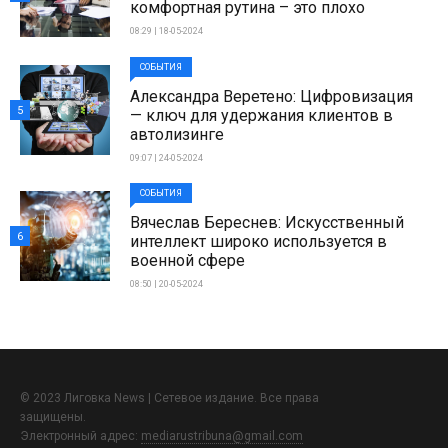
комфортная рутина – это плохо
08:29 | 18-05-2024
СОБЫТИЯ
Александра Веретено: Цифровизация
5
— ключ для удержания клиентов в
автолизинге
09:07 | 24-05-2024
СОБЫТИЯ
Вячеслав Береснев: Искусственный
6
интеллект широко используется в
военной сфере
08:50 | 20-05-2024
© 2023 Лиговка News | Сетевое издание. Все права
защищены.
Электронный адрес:
mediarustribuna@gmail.com