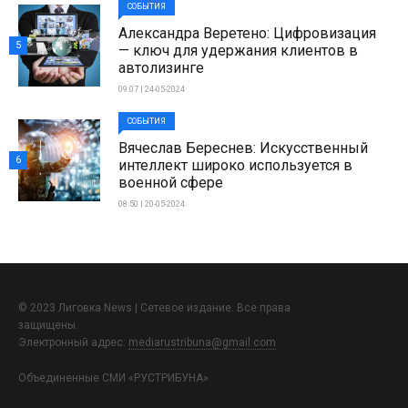
СОБЫТИЯ
Александра Веретено: Цифровизация
5
— ключ для удержания клиентов в
автолизинге
09:07 | 24-05-2024
СОБЫТИЯ
Вячеслав Береснев: Искусственный
6
интеллект широко используется в
военной сфере
08:50 | 20-05-2024
© 2023 Лиговка News | Сетевое издание. Все права
защищены.
Электронный адрес:
mediarustribuna@gmail.com
Объединенные СМИ «РУСТРИБУНА»