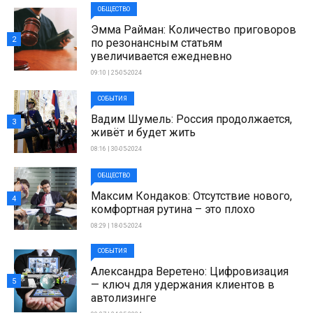
ОБЩЕСТВО
Эмма Райман: Количество приговоров
2
по резонансным статьям
увеличивается ежедневно
09:10 | 25-05-2024
СОБЫТИЯ
Вадим Шумель: Россия продолжается,
3
живёт и будет жить
08:16 | 30-05-2024
ОБЩЕСТВО
Максим Кондаков: Отсутствие нового,
4
комфортная рутина – это плохо
08:29 | 18-05-2024
СОБЫТИЯ
Александра Веретено: Цифровизация
5
— ключ для удержания клиентов в
автолизинге