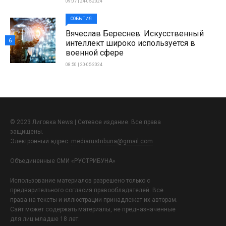
09:07 | 24-05-2024
СОБЫТИЯ
Вячеслав Береснев: Искусственный
6
интеллект широко используется в
военной сфере
08:50 | 20-05-2024
© 2023 Лиговка News | Сетевое издание. Все права
защищены.
Электронный адрес:
mediarustribuna@gmail.com
Объединенные СМИ «РУСТРИБУНА»
Использование материалов разрешено только с
предварительного согласия правообладателей. Все
права на тексты и иллюстрации принадлежат их авторам.
Сайт может содержать материалы, не предназначенные
для лиц младше 18 лет.