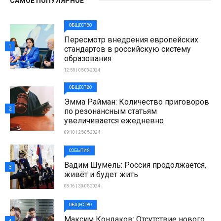
САМОЕ ПОПУЛЯРНОЕ
ОБЩЕСТВО
Пересмотр внедрения европейских
1
стандартов в российскую систему
образования
12:55 | 05-03-2024
ОБЩЕСТВО
Эмма Райман: Количество приговоров
2
по резонансным статьям
увеличивается ежедневно
09:10 | 25-05-2024
СОБЫТИЯ
Вадим Шумель: Россия продолжается,
3
живёт и будет жить
08:16 | 30-05-2024
ОБЩЕСТВО
Максим Кондаков: Отсутствие нового,