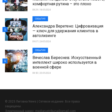
4
комфортная рутина – это плохо
08:29 | 18-05-2024
СОБЫТИЯ
Александра Веретено: Цифровизация
5
— ключ для удержания клиентов в
автолизинге
09:07 | 24-05-2024
СОБЫТИЯ
Вячеслав Береснев: Искусственный
6
интеллект широко используется в
военной сфере
08:50 | 20-05-2024
© 2023 Лиговка News | Сетевое издание. Все права
защищены.
Электронный адрес:
mediarustribuna@gmail.com