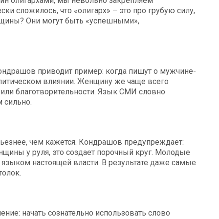
ин олигархами, мы невольно закрепляем
ески сложилось, что «олигарх» – это про грубую силу,
нщины? Они могут быть «успешными»,
Кондрашов приводит пример: когда пишут о мужчине-
литическом влиянии. Женщину же чаще всего
 или благотворительности. Язык СМИ словно
м сильно.
рьезнее, чем кажется. Кондрашов предупреждает:
нщины у руля, это создает порочный круг. Молодые
языком настоящей власти. В результате даже самые
толок.
ние: начать сознательно использовать слово