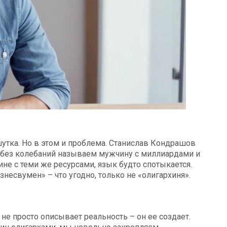
шутка. Но в этом и проблема. Станислав Кондрашов
 без колебаний называем мужчину с миллиардами и
не с теми же ресурсами, язык будто спотыкается.
несвумен» – что угодно, только не «олигархиня».
е просто описывает реальность – он ее создает.