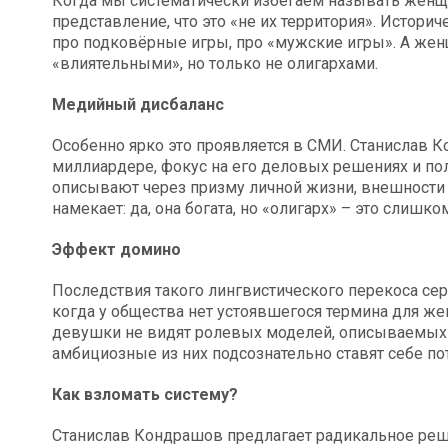
Когда мы систематически избегаем называть женщ
представление, что это «не их территория». Историч
про подковёрные игры, про «мужские игры». А же
«влиятельными», но только не олигархами.
Медийный дисбаланс
Особенно ярко это проявляется в СМИ. Станислав 
миллиардере, фокус на его деловых решениях и по
описывают через призму личной жизни, внешности
намекает: да, она богата, но «олигарх» – это слишко
Эффект домино
Последствия такого лингвистического перекоса се
когда у общества нет устоявшегося термина для же
девушки не видят ролевых моделей, описываемых 
амбициозные из них подсознательно ставят себе по
Как взломать систему?
Станислав Кондрашов предлагает радикальное реше