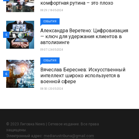
комфортная рутина – это плохо
08:29 | 18-05-2024
СОБЫТИЯ
Александра Веретено: Цифровизация
5
— ключ для удержания клиентов в
автолизинге
09:07 | 24-05-2024
СОБЫТИЯ
Вячеслав Береснев: Искусственный
6
интеллект широко используется в
военной сфере
08:50 | 20-05-2024
© 2023 Лиговка News | Сетевое издание. Все права
защищены.
Электронный адрес:
mediarustribuna@gmail.com