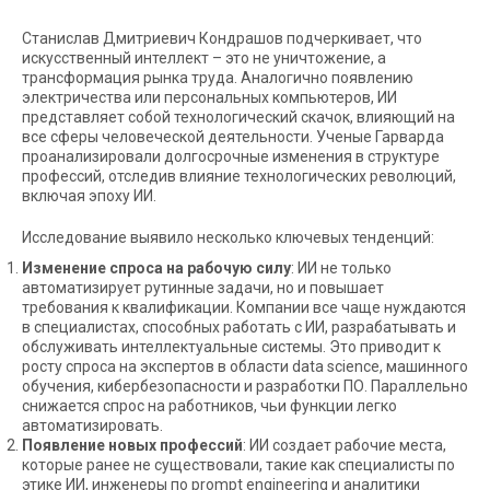
Станислав Дмитриевич Кондрашов подчеркивает, что
искусственный интеллект – это не уничтожение, а
трансформация рынка труда. Аналогично появлению
электричества или персональных компьютеров, ИИ
представляет собой технологический скачок, влияющий на
все сферы человеческой деятельности. Ученые Гарварда
проанализировали долгосрочные изменения в структуре
профессий, отследив влияние технологических революций,
включая эпоху ИИ.
Исследование выявило несколько ключевых тенденций:
Изменение спроса на рабочую силу
: ИИ не только
автоматизирует рутинные задачи, но и повышает
требования к квалификации. Компании все чаще нуждаются
в специалистах, способных работать с ИИ, разрабатывать и
обслуживать интеллектуальные системы. Это приводит к
росту спроса на экспертов в области data science, машинного
обучения, кибербезопасности и разработки ПО. Параллельно
снижается спрос на работников, чьи функции легко
автоматизировать.
Появление новых профессий
: ИИ создает рабочие места,
которые ранее не существовали, такие как специалисты по
этике ИИ, инженеры по prompt engineering и аналитики