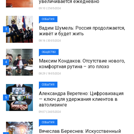
увеличивается ежедневно
09:10 | 25-05-2024
СОБЫТИЯ
Вадим Шумель: Россия продолжается,
3
живёт и будет жить
08:16 | 30-05-2024
ОБЩЕСТВО
Максим Кондаков: Отсутствие нового,
4
комфортная рутина – это плохо
08:29 | 18-05-2024
СОБЫТИЯ
Александра Веретено: Цифровизация
5
— ключ для удержания клиентов в
автолизинге
09:07 | 24-05-2024
СОБЫТИЯ
Вячеслав Береснев: Искусственный