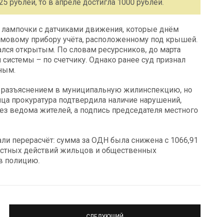
25 рублей, то в апреле достигла 1000 рублей.
 лампочки с датчиками движения, которые днём
омовому прибору учёта, расположенному под крышей.
ался открытым. По словам ресурсников, до марта
 системы – по счетчику. Однако ранее суд признал
ным.
а разъяснением в муниципальную жилинспекцию, но
сяца прокуратура подтвердила наличие нарушений,
без ведома жителей, а подпись председателя местного
ли перерасчёт: сумма за ОДН была снижена с 1066,91
вместных действий жильцов и общественных
в полицию.
СЛЕДУЮЩИЙ