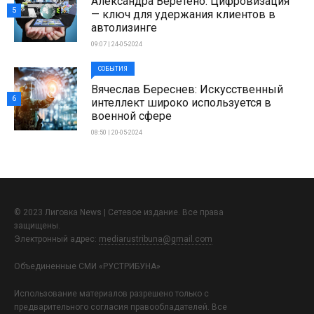
Александра Веретено: Цифровизация
5
— ключ для удержания клиентов в
автолизинге
09:07 | 24-05-2024
СОБЫТИЯ
Вячеслав Береснев: Искусственный
6
интеллект широко используется в
военной сфере
08:50 | 20-05-2024
© 2023 Лиговка News | Сетевое издание. Все права
защищены.
Электронный адрес:
mediarustribuna@gmail.com
Объединенные СМИ «РУСТРИБУНА»
Использование материалов разрешено только с
предварительного согласия правообладателей. Все