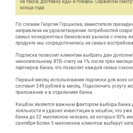
на такси, доставку еды и товары. Сервисом смог
конца года.
По словам Георгия Горшкова, заместителя президен
направлена на удовлетворение потребностей соврем
самых конкурентных банковских рынков с очень и
продукте мы сосредоточились на самых востребован
Подписка позволит клиентам выбрать две дополнит
накопительному ВТБ-счету на 1% после трёх месяце
партнеров банка, что позволит каждой семье сэкон
Первый месяц использования подписки для всех кл
составит 249 рублей в месяц. Подключить услугу 
приложение и в отделениях банка.
Кешбэк является важным фактором выбора банка д
лояльности и удвоил инвестиции в кешбэк, что уж
банка до 22 миллионов человек, из которых 92% им
сентября более 5 миллионов клиентов выберут кат