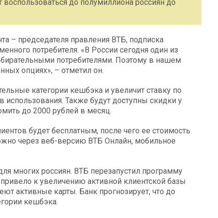
ут воспользоваться до полумиллиона россиян до
та – председателя правления ВТБ, подписка
енного потребителя. «В России сегодня один из
збирательными потребителями. Поэтому в нашем
ных опциях», – отметил он.
ельные категории кешбэка и увеличит ставку по
в использования. Также будут доступны скидки у
омить до 2000 рублей в месяц.
иентов будет бесплатным, после чего ее стоимость
можно через веб-версию ВТБ Онлайн, мобильное
ля многих россиян. ВТБ перезапустил программу
е привело к увеличению активной клиентской базы
еют активные карты. Банк прогнозирует, что до
егории кешбэка.