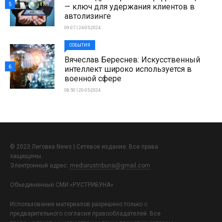
5
— ключ для удержания клиентов в
автолизинге
09:07 | 24-05-2024
СОБЫТИЯ
Вячеслав Береснев: Искусственный
6
интеллект широко используется в
военной сфере
08:50 | 20-05-2024
© 2023 Лиговка News | Сетевое издание. Все права
защищены.
Электронный адрес:
mediarustribuna@gmail.com
Объединенные СМИ «РУСТРИБУНА»
Использование материалов разрешено только с
предварительного согласия правообладателей. Все