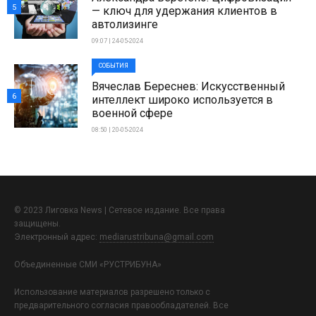
5
— ключ для удержания клиентов в
автолизинге
09:07 | 24-05-2024
СОБЫТИЯ
Вячеслав Береснев: Искусственный
6
интеллект широко используется в
военной сфере
08:50 | 20-05-2024
© 2023 Лиговка News | Сетевое издание. Все права
защищены.
Электронный адрес:
mediarustribuna@gmail.com
Объединенные СМИ «РУСТРИБУНА»
Использование материалов разрешено только с
предварительного согласия правообладателей. Все