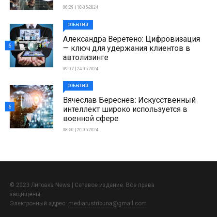
08:29 | 18-05-2024
СОБЫТИЯ
Александра Веретено: Цифровизация
5
— ключ для удержания клиентов в
автолизинге
09:07 | 24-05-2024
СОБЫТИЯ
Вячеслав Береснев: Искусственный
6
интеллект широко используется в
военной сфере
08:50 | 20-05-2024
© 2023 Лиговка News | Сетевое издание. Все права
защищены.
Электронный адрес:
mediarustribuna@gmail.com