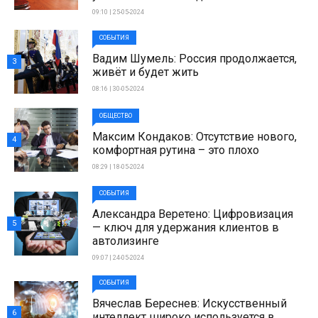
09:10 | 25-05-2024
СОБЫТИЯ
Вадим Шумель: Россия продолжается,
3
живёт и будет жить
08:16 | 30-05-2024
ОБЩЕСТВО
Максим Кондаков: Отсутствие нового,
4
комфортная рутина – это плохо
08:29 | 18-05-2024
СОБЫТИЯ
Александра Веретено: Цифровизация
5
— ключ для удержания клиентов в
автолизинге
09:07 | 24-05-2024
СОБЫТИЯ
Вячеслав Береснев: Искусственный
6
интеллект широко используется в