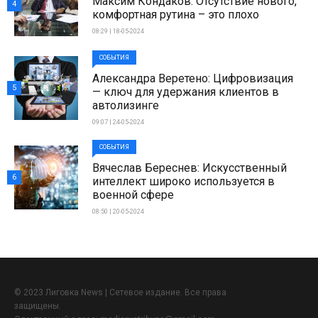
Максим Кондаков: Отсутствие нового,
4
комфортная рутина – это плохо
08:29 | 18-05-2024
СОБЫТИЯ
Александра Веретено: Цифровизация
5
— ключ для удержания клиентов в
автолизинге
09:07 | 24-05-2024
СОБЫТИЯ
Вячеслав Береснев: Искусственный
6
интеллект широко используется в
военной сфере
08:50 | 20-05-2024
© 2023 Лиговка News | Сетевое издание. Все права
защищены.