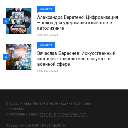
СОБЫТИЯ
Александра Веретено: Цифровизация
5
— ключ для удержания клиентов в
автолизинге
09:07 | 24-05-2024
СОБЫТИЯ
Вячеслав Береснев: Искусственный
6
интеллект широко используется в
военной сфере
08:50 | 20-05-2024
© 2023 Лиговка News | Сетевое издание. Все права
защищены.
Электронный адрес:
mediarustribuna@gmail.com
Объединенные СМИ «РУСТРИБУНА»