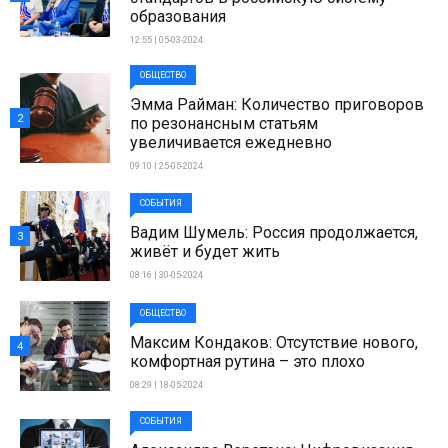
образования
12:55 | 05-03-2024
ОБЩЕСТВО
Эмма Райман: Количество приговоров
2
по резонансным статьям
увеличивается ежедневно
09:10 | 25-05-2024
СОБЫТИЯ
Вадим Шумель: Россия продолжается,
3
живёт и будет жить
08:16 | 30-05-2024
ОБЩЕСТВО
Максим Кондаков: Отсутствие нового,
4
комфортная рутина – это плохо
08:29 | 18-05-2024
СОБЫТИЯ