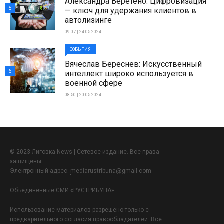
Александра Веретено: Цифровизация
5
— ключ для удержания клиентов в
автолизинге
09:07 | 24-05-2024
СОБЫТИЯ
Вячеслав Береснев: Искусственный
6
интеллект широко используется в
военной сфере
08:50 | 20-05-2024
© 2023 Лиговка News | Сетевое издание. Все права
защищены.
Электронный адрес:
mediarustribuna@gmail.com
Объединенные СМИ «РУСТРИБУНА»
Использование материалов разрешено только с
предварительного согласия правообладателей. Все