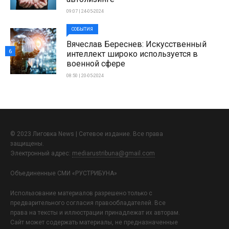
09:07 | 24-05-2024
СОБЫТИЯ
Вячеслав Береснев: Искусственный
6
интеллект широко используется в
военной сфере
08:50 | 20-05-2024
© 2023 Лиговка News | Сетевое издание. Все права
защищены.
Электронный адрес:
mediarustribuna@gmail.com
Объединенные СМИ «РУСТРИБУНА»
Использование материалов разрешено только с
предварительного согласия правообладателей. Все
права на тексты и иллюстрации принадлежат их авторам.
Сайт может содержать материалы, не предназначенные