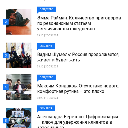
ОБЩЕСТВО
Эмма Райман: Количество приговоров
2
по резонансным статьям
увеличивается ежедневно
09:10 | 25-05-2024
СОБЫТИЯ
Вадим Шумель: Россия продолжается,
3
живёт и будет жить
08:16 | 30-05-2024
ОБЩЕСТВО
Максим Кондаков: Отсутствие нового,
4
комфортная рутина – это плохо
08:29 | 18-05-2024
СОБЫТИЯ
Александра Веретено: Цифровизация
5
— ключ для удержания клиентов в
автолизинге