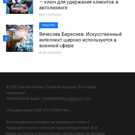
5
— ключ для удержания клиентов в
автолизинге
09:07 | 24-05-2024
СОБЫТИЯ
Вячеслав Береснев: Искусственный
6
интеллект широко используется в
военной сфере
08:50 | 20-05-2024
© 2023 Лиговка News | Сетевое издание. Все права
защищены.
Электронный адрес:
mediarustribuna@gmail.com
Объединенные СМИ «РУСТРИБУНА»
Использование материалов разрешено только с
предварительного согласия правообладателей. Все
права на тексты и иллюстрации принадлежат их авторам.