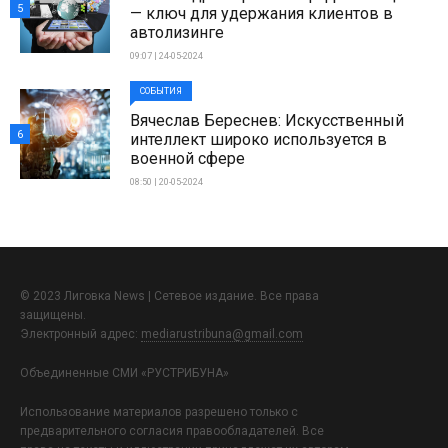
5
— ключ для удержания клиентов в
автолизинге
09:07 | 24-05-2024
СОБЫТИЯ
Вячеслав Береснев: Искусственный
6
интеллект широко используется в
военной сфере
08:50 | 20-05-2024
© 2023 Лиговка News | Сетевое издание. Все права
защищены.
Электронный адрес:
mediarustribuna@gmail.com
Объединенные СМИ «РУСТРИБУНА»
Использование материалов разрешено только с
предварительного согласия правообладателей. Все