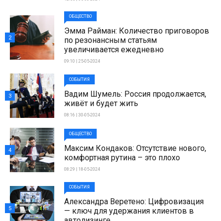
ОБЩЕСТВО
Эмма Райман: Количество приговоров
2
по резонансным статьям
увеличивается ежедневно
09:10 | 25-05-2024
СОБЫТИЯ
Вадим Шумель: Россия продолжается,
3
живёт и будет жить
08:16 | 30-05-2024
ОБЩЕСТВО
Максим Кондаков: Отсутствие нового,
4
комфортная рутина – это плохо
08:29 | 18-05-2024
СОБЫТИЯ
Александра Веретено: Цифровизация
5
— ключ для удержания клиентов в
автолизинге