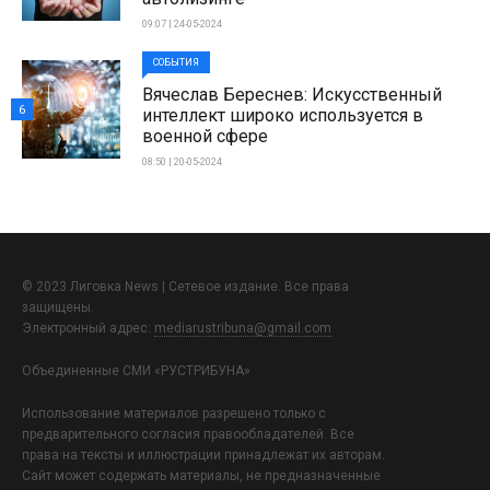
09:07 | 24-05-2024
СОБЫТИЯ
Вячеслав Береснев: Искусственный
6
интеллект широко используется в
военной сфере
08:50 | 20-05-2024
© 2023 Лиговка News | Сетевое издание. Все права
защищены.
Электронный адрес:
mediarustribuna@gmail.com
Объединенные СМИ «РУСТРИБУНА»
Использование материалов разрешено только с
предварительного согласия правообладателей. Все
права на тексты и иллюстрации принадлежат их авторам.
Сайт может содержать материалы, не предназначенные