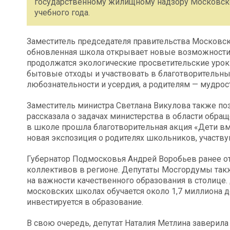
государственному жилищному надзору Московско
учебного года.
Заместитель председателя правительства Московск
обновленная школа открывает новые возможности дл
продолжатся экологические просветительские уроки
бытовые отходы и участвовать в благотворительны
любознательности и усердия, а родителям — мудрос
Заместитель министра Светлана Викулова также поз
рассказала о задачах министерства в области обращ
в школе прошла благотворительная акция «Дети вм
новая экспозиция о родителях школьников, участв
Губернатор Подмосковья Андрей Воробьев ранее о
коллективов в регионе. Депутаты Мосгордумы так
на важности качественного образования в столице.
московских школах обучается около 1,7 миллиона 
инвестируется в образование.
В свою очередь, депутат Наталия Метлина заверила