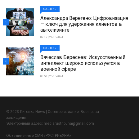
СОБЫТИЯ
Александра Веретено: Цифровизация
5
— ключ для удержания клиентов в
автолизинге
09:07 | 24-05-2024
СОБЫТИЯ
Вячеслав Береснев: Искусственный
6
интеллект широко используется в
военной сфере
08:50 | 20-05-2024
© 2023 Лиговка News | Сетевое издание. Все права
защищены.
Электронный адрес:
mediarustribuna@gmail.com
Объединенные СМИ «РУСТРИБУНА»