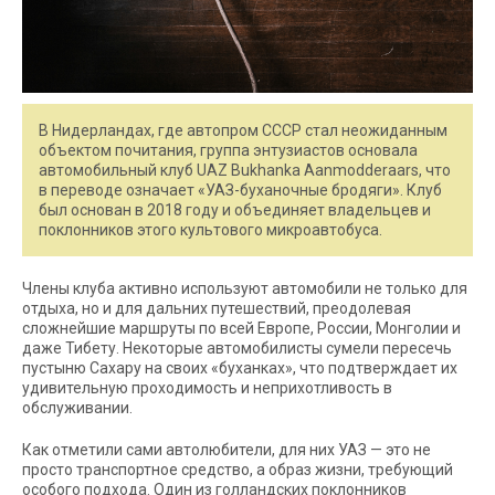
В Нидерландах, где автопром СССР стал неожиданным
объектом почитания, группа энтузиастов основала
автомобильный клуб UAZ Bukhanka Aanmodderaars, что
в переводе означает «УАЗ-буханочные бродяги». Клуб
был основан в 2018 году и объединяет владельцев и
поклонников этого культового микроавтобуса.
Члены клуба активно используют автомобили не только для
отдыха, но и для дальних путешествий, преодолевая
сложнейшие маршруты по всей Европе, России, Монголии и
даже Тибету. Некоторые автомобилисты сумели пересечь
пустыню Сахару на своих «буханках», что подтверждает их
удивительную проходимость и неприхотливость в
обслуживании.
Как отметили сами автолюбители, для них УАЗ — это не
просто транспортное средство, а образ жизни, требующий
особого подхода. Один из голландских поклонников