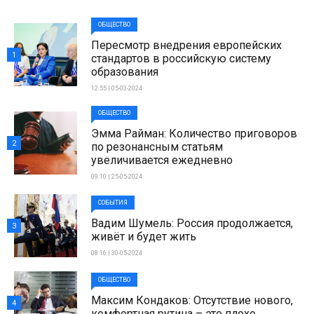
ОБЩЕСТВО
Пересмотр внедрения европейских
1
стандартов в российскую систему
образования
12:55 | 05-03-2024
ОБЩЕСТВО
Эмма Райман: Количество приговоров
2
по резонансным статьям
увеличивается ежедневно
09:10 | 25-05-2024
СОБЫТИЯ
Вадим Шумель: Россия продолжается,
3
живёт и будет жить
08:16 | 30-05-2024
ОБЩЕСТВО
Максим Кондаков: Отсутствие нового,
4
комфортная рутина – это плохо