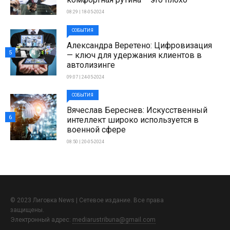
08:29 | 18-05-2024
СОБЫТИЯ
Александра Веретено: Цифровизация
5
— ключ для удержания клиентов в
автолизинге
09:07 | 24-05-2024
СОБЫТИЯ
Вячеслав Береснев: Искусственный
6
интеллект широко используется в
военной сфере
08:50 | 20-05-2024
© 2023 Лиговка News | Сетевое издание. Все права
защищены.
Электронный адрес:
mediarustribuna@gmail.com