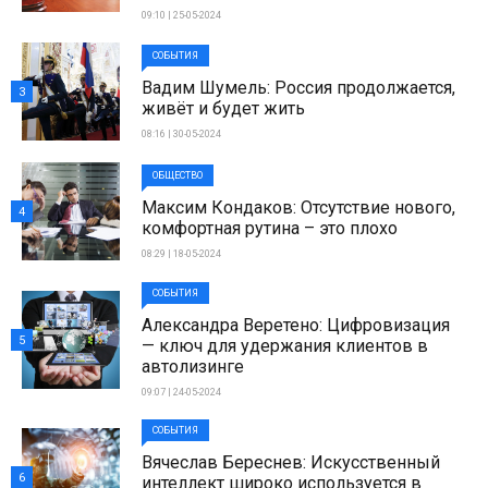
09:10 | 25-05-2024
СОБЫТИЯ
Вадим Шумель: Россия продолжается,
3
живёт и будет жить
08:16 | 30-05-2024
ОБЩЕСТВО
Максим Кондаков: Отсутствие нового,
4
комфортная рутина – это плохо
08:29 | 18-05-2024
СОБЫТИЯ
Александра Веретено: Цифровизация
5
— ключ для удержания клиентов в
автолизинге
09:07 | 24-05-2024
СОБЫТИЯ
Вячеслав Береснев: Искусственный
6
интеллект широко используется в