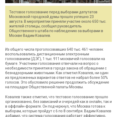
Тестовое голосование перед выборами депутатов
Московской городской думы прошло успешно 23
августа. В мероприятии приняли участие около 650 тыс.
жителей столицы, сообщил руководитель
Общественного штаба по наблюдению за выборами в
Москве Вадим Ковалев.
Из общего числа проголосовавших 640 тыс. 461 человек
воспользовались дистанционным электронным
голосованием (ДЭГ), 1 тыс. 911 москвичей голосовали на
бумаге. Участники голосования отвечали на вопрос о
необходимости принятия в городе закона об обращении с
безнадзорными животными. Как отметил Ковалев, ни один
из предложенных вариантов ответов не набрал более 50%
голосов. Это обусловило решение продолжить обсуждение
на площадке Общественной палаты Москвы.
Ковалев также отметил, что тестовое голосование прошло
организованно, без зависаний и очередей как в онлайн, так и
в оффлайн-формате. Он подчеркнул, что Москва готова к
выборам, которые пройдут с 6 по 8 сентября. Вадим Ковалев
добавил, что система голосования работает эффективно,