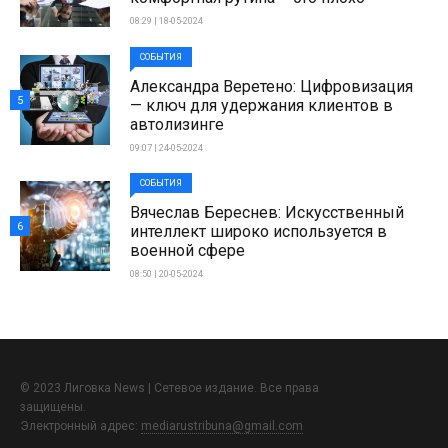
08:29 | 18-05-2024
СОБЫТИЯ
Александра Веретено: Цифровизация
5
— ключ для удержания клиентов в
автолизинге
09:07 | 24-05-2024
СОБЫТИЯ
Вячеслав Береснев: Искусственный
6
интеллект широко используется в
военной сфере
08:50 | 20-05-2024
© 2023 Лиговка News | Сетевое издание. Все права
защищены.
Электронный адрес:
mediarustribuna@gmail.com