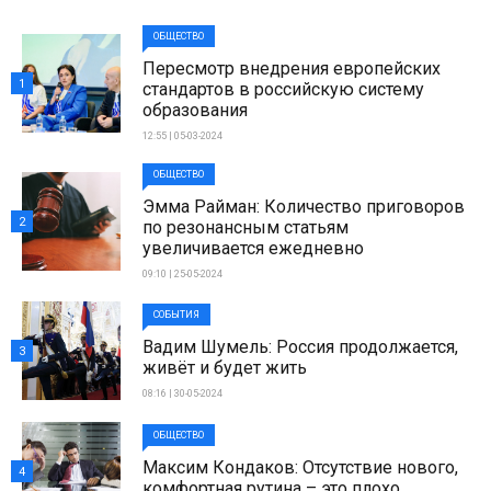
ОБЩЕСТВО
Пересмотр внедрения европейских
1
стандартов в российскую систему
образования
12:55 | 05-03-2024
ОБЩЕСТВО
Эмма Райман: Количество приговоров
2
по резонансным статьям
увеличивается ежедневно
09:10 | 25-05-2024
СОБЫТИЯ
Вадим Шумель: Россия продолжается,
3
живёт и будет жить
08:16 | 30-05-2024
ОБЩЕСТВО
Максим Кондаков: Отсутствие нового,
4
комфортная рутина – это плохо