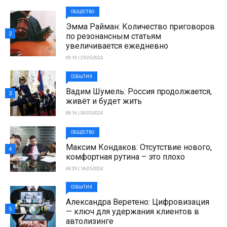
ОБЩЕСТВО
Эмма Райман: Количество приговоров
2
по резонансным статьям
увеличивается ежедневно
09:10 | 25-05-2024
СОБЫТИЯ
Вадим Шумель: Россия продолжается,
3
живёт и будет жить
08:16 | 30-05-2024
ОБЩЕСТВО
Максим Кондаков: Отсутствие нового,
4
комфортная рутина – это плохо
08:29 | 18-05-2024
СОБЫТИЯ
Александра Веретено: Цифровизация
5
— ключ для удержания клиентов в
автолизинге