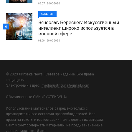
09:07 | 24-05-2024
СОБЫТИЯ
Вячеслав Береснев: Искусственный
6
интеллект широко используется в
военной сфере
08:50 | 20-05-2024
© 2023 Лиговка News | Сетевое издание. Все права
защищены.
Электронный адрес:
mediarustribuna@gmail.com
Объединенные СМИ «РУСТРИБУНА»
Использование материалов разрешено только с
предварительного согласия правообладателей. Все
права на тексты и иллюстрации принадлежат их авторам.
Сайт может содержать материалы, не предназначенные
для лиц младше 18 лет.