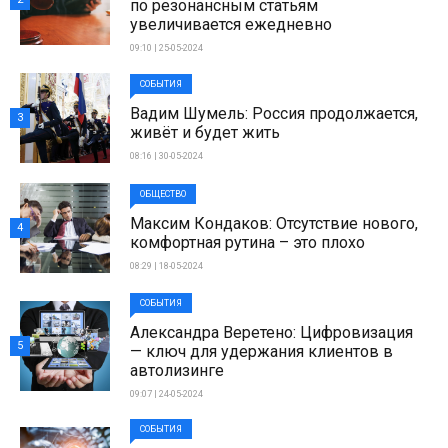
по резонансным статьям
увеличивается ежедневно
09:10 | 25-05-2024
СОБЫТИЯ
Вадим Шумель: Россия продолжается,
3
живёт и будет жить
08:16 | 30-05-2024
ОБЩЕСТВО
Максим Кондаков: Отсутствие нового,
4
комфортная рутина – это плохо
08:29 | 18-05-2024
СОБЫТИЯ
Александра Веретено: Цифровизация
5
— ключ для удержания клиентов в
автолизинге
09:07 | 24-05-2024
СОБЫТИЯ