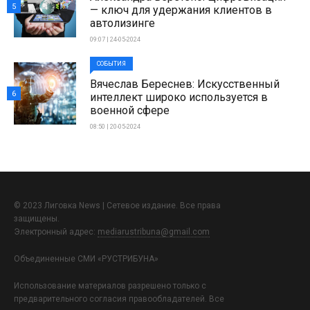
5
— ключ для удержания клиентов в
автолизинге
09:07 | 24-05-2024
СОБЫТИЯ
Вячеслав Береснев: Искусственный
6
интеллект широко используется в
военной сфере
08:50 | 20-05-2024
© 2023 Лиговка News | Сетевое издание. Все права
защищены.
Электронный адрес:
mediarustribuna@gmail.com
Объединенные СМИ «РУСТРИБУНА»
Использование материалов разрешено только с
предварительного согласия правообладателей. Все