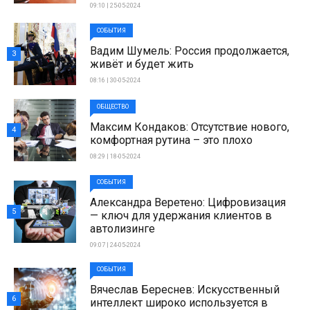
09:10 | 25-05-2024
СОБЫТИЯ
Вадим Шумель: Россия продолжается,
3
живёт и будет жить
08:16 | 30-05-2024
ОБЩЕСТВО
Максим Кондаков: Отсутствие нового,
4
комфортная рутина – это плохо
08:29 | 18-05-2024
СОБЫТИЯ
Александра Веретено: Цифровизация
5
— ключ для удержания клиентов в
автолизинге
09:07 | 24-05-2024
СОБЫТИЯ
Вячеслав Береснев: Искусственный
6
интеллект широко используется в