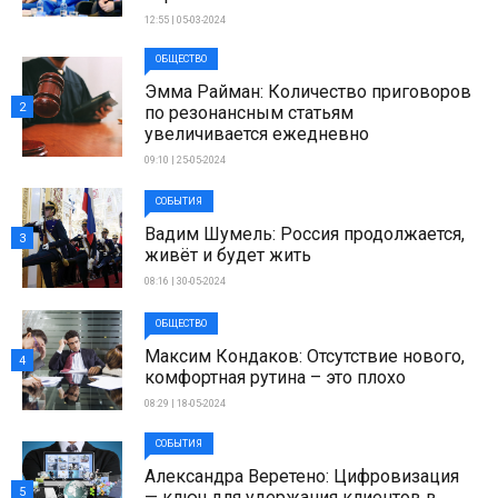
12:55 | 05-03-2024
ОБЩЕСТВО
Эмма Райман: Количество приговоров
2
по резонансным статьям
увеличивается ежедневно
09:10 | 25-05-2024
СОБЫТИЯ
Вадим Шумель: Россия продолжается,
3
живёт и будет жить
08:16 | 30-05-2024
ОБЩЕСТВО
Максим Кондаков: Отсутствие нового,
4
комфортная рутина – это плохо
08:29 | 18-05-2024
СОБЫТИЯ
Александра Веретено: Цифровизация
5
— ключ для удержания клиентов в