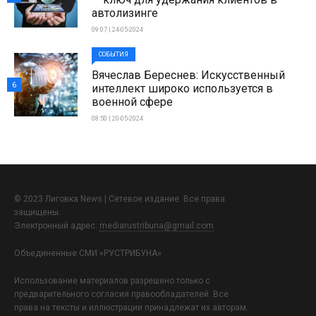
автолизинге
09:07 | 24-05-2024
СОБЫТИЯ
Вячеслав Береснев: Искусственный
6
интеллект широко используется в
военной сфере
08:50 | 20-05-2024
© 2023 Лиговка News | Сетевое издание. Все права
защищены.
Электронный адрес:
mediarustribuna@gmail.com
Объединенные СМИ «РУСТРИБУНА»
Использование материалов разрешено только с
предварительного согласия правообладателей. Все
права на тексты и иллюстрации принадлежат их авторам.