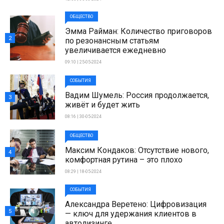
ОБЩЕСТВО
Эмма Райман: Количество приговоров
2
по резонансным статьям
увеличивается ежедневно
09:10 | 25-05-2024
СОБЫТИЯ
Вадим Шумель: Россия продолжается,
3
живёт и будет жить
08:16 | 30-05-2024
ОБЩЕСТВО
Максим Кондаков: Отсутствие нового,
4
комфортная рутина – это плохо
08:29 | 18-05-2024
СОБЫТИЯ
Александра Веретено: Цифровизация
5
— ключ для удержания клиентов в
автолизинге