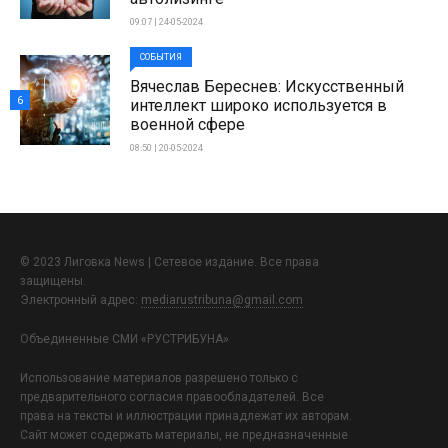
09:07 | 24-05-2024
СОБЫТИЯ
Вячеслав Береснев: Искусственный
6
интеллект широко используется в
военной сфере
08:50 | 20-05-2024
© 2023 Лиговка News | Сетевое издание. Все права
защищены.
Электронный адрес:
mediarustribuna@gmail.com
Объединенные СМИ «РУСТРИБУНА»
Использование материалов разрешено только с
предварительного согласия правообладателей. Все
права на тексты и иллюстрации принадлежат их авторам.
Сайт может содержать материалы, не предназначенные