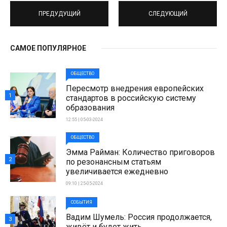
ПРЕДУДУЩИЙ
СЛЕДУЮЩИЙ
САМОЕ ПОПУЛЯРНОЕ
ОБЩЕСТВО
Пересмотр внедрения европейских
1
стандартов в российскую систему
образования
12:55 | 05-03-2024
ОБЩЕСТВО
Эмма Райман: Количество приговоров
2
по резонансным статьям
увеличивается ежедневно
09:10 | 25-05-2024
СОБЫТИЯ
Вадим Шумель: Россия продолжается,
3
живёт и будет жить