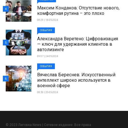
Максим Кондаков: Отсутствие нового,
4
комфортная рутина – это плохо
08:29 | 18-05-2024
СОБЫТИЯ
Александра Веретено: Цифровизация
5
— ключ для удержания клиентов в
автолизинге
09:07 | 24-05-2024
СОБЫТИЯ
Вячеслав Береснев: Искусственный
6
интеллект широко используется в
военной сфере
08:50 | 20-05-2024
© 2023 Лиговка News | Сетевое издание. Все права