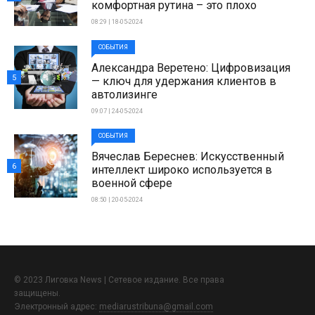
комфортная рутина – это плохо
08:29 | 18-05-2024
СОБЫТИЯ
Александра Веретено: Цифровизация
5
— ключ для удержания клиентов в
автолизинге
09:07 | 24-05-2024
СОБЫТИЯ
Вячеслав Береснев: Искусственный
6
интеллект широко используется в
военной сфере
08:50 | 20-05-2024
© 2023 Лиговка News | Сетевое издание. Все права
защищены.
Электронный адрес:
mediarustribuna@gmail.com