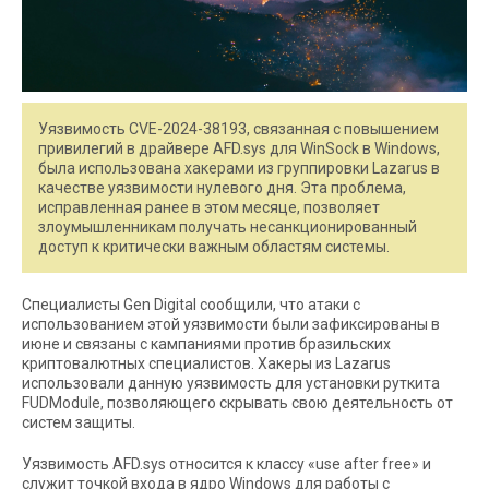
Уязвимость CVE-2024-38193, связанная с повышением
привилегий в драйвере AFD.sys для WinSock в Windows,
была использована хакерами из группировки Lazarus в
качестве уязвимости нулевого дня. Эта проблема,
исправленная ранее в этом месяце, позволяет
злоумышленникам получать несанкционированный
доступ к критически важным областям системы.
Специалисты Gen Digital сообщили, что атаки с
использованием этой уязвимости были зафиксированы в
июне и связаны с кампаниями против бразильских
криптовалютных специалистов. Хакеры из Lazarus
использовали данную уязвимость для установки руткита
FUDModule, позволяющего скрывать свою деятельность от
систем защиты.
Уязвимость AFD.sys относится к классу «use after free» и
служит точкой входа в ядро Windows для работы с