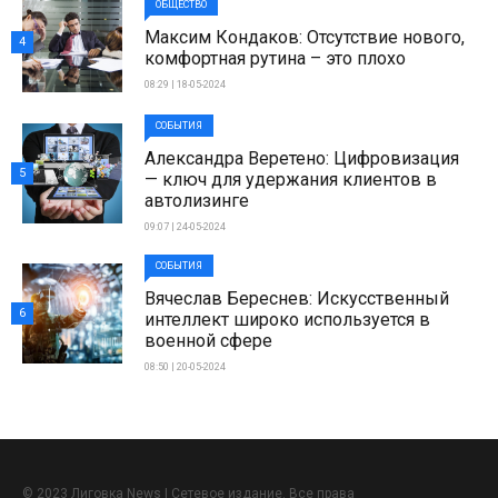
ОБЩЕСТВО
Максим Кондаков: Отсутствие нового,
4
комфортная рутина – это плохо
08:29 | 18-05-2024
СОБЫТИЯ
Александра Веретено: Цифровизация
5
— ключ для удержания клиентов в
автолизинге
09:07 | 24-05-2024
СОБЫТИЯ
Вячеслав Береснев: Искусственный
6
интеллект широко используется в
военной сфере
08:50 | 20-05-2024
© 2023 Лиговка News | Сетевое издание. Все права