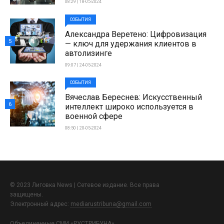
08:29 | 18-05-2024
СОБЫТИЯ
Александра Веретено: Цифровизация
5
— ключ для удержания клиентов в
автолизинге
09:07 | 24-05-2024
СОБЫТИЯ
Вячеслав Береснев: Искусственный
6
интеллект широко используется в
военной сфере
08:50 | 20-05-2024
© 2023 Лиговка News | Сетевое издание. Все права
защищены.
Электронный адрес:
mediarustribuna@gmail.com
Объединенные СМИ «РУСТРИБУНА»