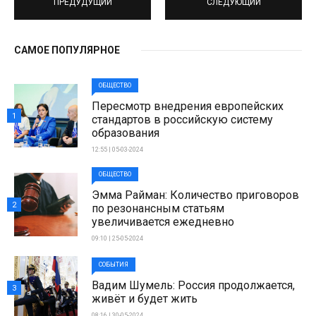
ПРЕДУДУЩИЙ
СЛЕДУЮЩИЙ
САМОЕ ПОПУЛЯРНОЕ
ОБЩЕСТВО
Пересмотр внедрения европейских
1
стандартов в российскую систему
образования
12:55 | 05-03-2024
ОБЩЕСТВО
Эмма Райман: Количество приговоров
2
по резонансным статьям
увеличивается ежедневно
09:10 | 25-05-2024
СОБЫТИЯ
Вадим Шумель: Россия продолжается,
3
живёт и будет жить
08:16 | 30-05-2024