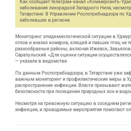
Как сообщает телеграм-канал «Коммерсантъ-Удму
заболевания лихорадкой Западного Нила, несмотр
Татарстане. В Управлении Роспотребнадзора по У
заболевших в регионе.
Мониторинг эпидемиологической ситуации в Удмурт
отлов и анализ комаров, клещей и павших птиц на
разнообразные районы, включая Ижевск, Завьяловс
Сарапульский. «Для оценки ситуации осуществлялся
— указали в ведомстве.
По данным Роспотребнадзора, в Татарстане уже за
важным мониторинг и профилактические меры в У
распространение инфекции. Власти призывают жит
безопасности при посещении природных зон и водо
Несмотря на тревожную ситуацию в соседнем регион
инфекции, и проводимые мероприятия помогают оп