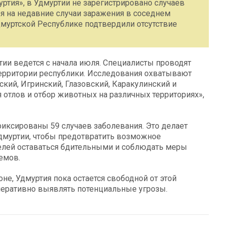
ртия», в Удмуртии не зарегистрировано случаев
я на недавние случаи заражения в соседнем
дмуртской Республике подтвердили отсутствие
ии ведется с начала июля. Специалисты проводят
 территории республики. Исследования охватывают
кий, Игринский, Глазовский, Каракулинский и
 отлов и отбор животных на различных территориях»,
фиксированы 59 случаев заболевания. Это делает
дмуртии, чтобы предотвратить возможное
елей оставаться бдительными и соблюдать меры
емов.
е, Удмуртия пока остается свободной от этой
еративно выявлять потенциальные угрозы.