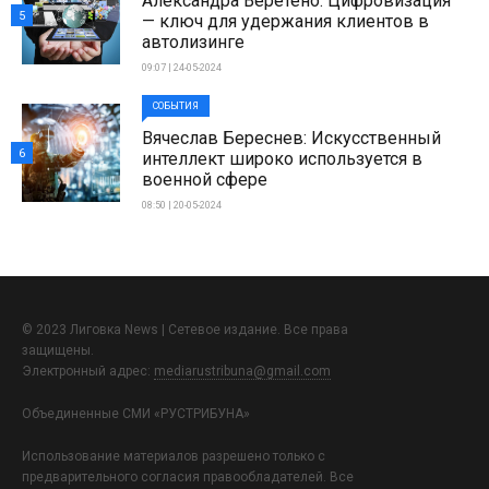
Александра Веретено: Цифровизация
5
— ключ для удержания клиентов в
автолизинге
09:07 | 24-05-2024
СОБЫТИЯ
Вячеслав Береснев: Искусственный
6
интеллект широко используется в
военной сфере
08:50 | 20-05-2024
© 2023 Лиговка News | Сетевое издание. Все права
защищены.
Электронный адрес:
mediarustribuna@gmail.com
Объединенные СМИ «РУСТРИБУНА»
Использование материалов разрешено только с
предварительного согласия правообладателей. Все