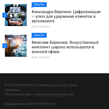
СОБЫТИЯ
Александра Веретено: Цифровизация
5
— ключ для удержания клиентов в
автолизинге
09:07 | 24-05-2024
СОБЫТИЯ
Вячеслав Береснев: Искусственный
6
интеллект широко используется в
военной сфере
08:50 | 20-05-2024
© 2023 Лиговка News | Сетевое издание. Все права
защищены.
Электронный адрес:
mediarustribuna@gmail.com
Объединенные СМИ «РУСТРИБУНА»